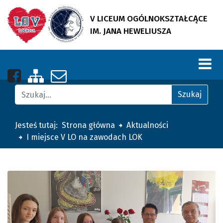
V LICEUM OGÓLNOKSZTAŁCĄCE
IM. JANA HEWELIUSZA
Nasza strona na Facebooku
Zobacz mapę strony
Napisz do nas
Znajdź na stronie
Szukaj
Jesteś tutaj:
Strona główna
Aktualności
I miejsce V LO na zawodach LOK