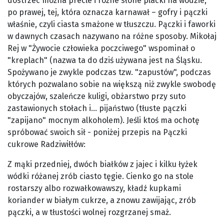
dostrzec można precle i różne słone placki na wodzie;
po prawej, tej, która oznacza karnawał – gofry i pączki
właśnie, czyli ciasta smażone w tłuszczu. Pączki i faworki
w dawnych czasach nazywano na różne sposoby. Mikołaj
Rej w "Żywocie człowieka poczciwego" wspominał o
"kreplach" (nazwa ta do dziś używana jest na Śląsku.
Spożywano je zwykle podczas tzw. "zapustów", podczas
których pozwalano sobie na większą niż zwykle swobodę
obyczajów, szaleńcze kuligi, obżarstwo przy suto
zastawionych stołach i... pijaństwo (tłuste pączki
"zapijano" mocnym alkoholem). Jeśli ktoś ma ochotę
spróbować swoich sił - poniżej przepis na Pączki
cukrowe Radziwiłłów:
Z mąki przedniej, dwóch białków z jajec i kilku łyżek
wódki różanej zrób ciasto tęgie. Cienko go na stole
rostarszy albo rozwałkowawszy, kładź kupkami
koriander w białym cukrze, a znowu zawijając, zrób
pączki, a w tłustości wolnej rozgrzanej smaż.