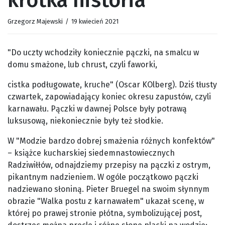
krótka historia
Grzegorz Majewski
/
19 kwiecień 2021
"Do uczty wchodziły koniecznie pączki, na smalcu w
domu smażone, lub chrust, czyli faworki,
cistka podługowate, kruche" (Oscar KOlberg). Dziś tłusty
czwartek, zapowiadający koniec okresu zapustów, czyli
karnawału. Pączki w dawnej Polsce były potrawą
luksusową, niekoniecznie były też słodkie.
W "Modzie bardzo dobrej smażenia różnych konfektów"
– książce kucharskiej siedemnastowiecznych
Radziwiłłów, odnajdziemy przepisy na pączki z ostrym,
pikantnym nadzieniem. W ogóle początkowo pączki
nadziewano słoniną. Pieter Bruegel na swoim słynnym
obrazie "Walka postu z karnawałem" ukazał scenę, w
której po prawej stronie płótna, symbolizującej post,