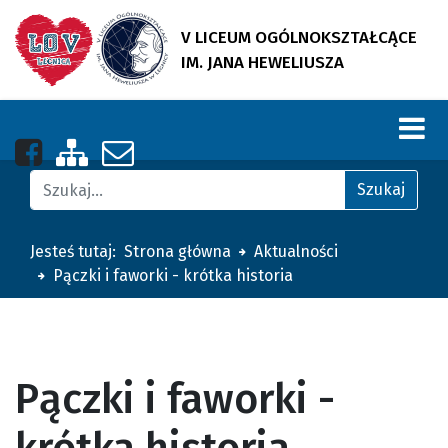
V LICEUM OGÓLNOKSZTAŁCĄCE
IM. JANA HEWELIUSZA
Nasza strona na Facebooku
Zobacz mapę strony
Napisz do nas
Znajdź na stronie
Szukaj
Jesteś tutaj:
Strona główna
Aktualności
Pączki i faworki - krótka historia
Previous
Next
Pączki i faworki -