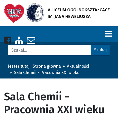
V LICEUM OGÓLNOKSZTAŁCĄCE
IM. JANA HEWELIUSZA
Nasza strona na Facebooku
Zobacz mapę strony
Napisz do nas
Znajdź na stronie
Szukaj
Jesteś tutaj:
Strona główna
Aktualności
Sala Chemii - Pracownia XXI wieku
Sala Chemii -
Pracownia XXI wieku