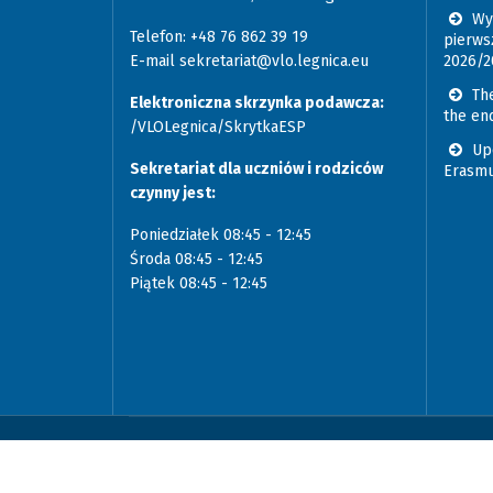
Wyk
Telefon: +48 76 862 39 19
pierws
E-mail
sekretariat@vlo.legnica.eu
2026/2
The
Elektroniczna skrzynka podawcza:
the en
/VLOLegnica/SkrytkaESP
Upo
Sekretariat dla uczniów i rodziców
Erasmu
czynny jest:
Poniedziałek 08:45 - 12:45
Środa 08:45 - 12:45
Piątek 08:45 - 12:45
© 2026 - Liceum Ogólnokształcące im. Jana Heweliu