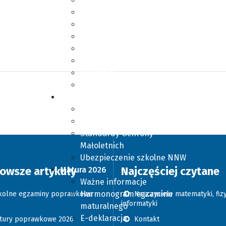
Klasy matematyczne
Klasy przyrodnicze
Koło dronowe
Zajęcia pozalekcyjne
Wykaz podręczników
Kącik literacki
Zwyczajni
Uczeń pełnoletni
Rodzice
Informacja dla rodzica
Rada Rodziców
Standardy Ochrony
Małoletnich
Ubezpieczenie szkolne NNW
owsze artykuły
Najczęściej czytane
Matura 2026
Ważne informacje
Harmonogram egzaminu
olne egzaminy poprawkowe
Nauczyciele matematyki, fizy
informatyki
maturalnego
E-deklaracja
tury poprawkowe 2026
Kontakt