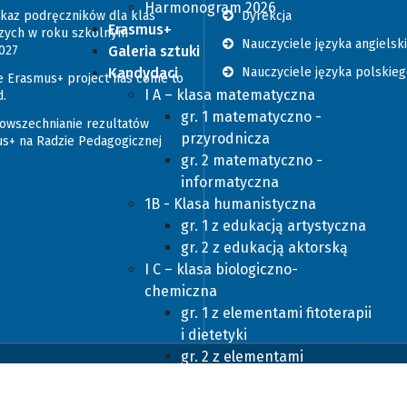
Harmonogram 2026
az podręczników dla klas
Dyrekcja
Erasmus+
zych w roku szkolnym
Nauczyciele języka angielsk
027
Galeria sztuki
Kandydaci
Nauczyciele języka polskie
 Erasmus+ project has come to
I A – klasa matematyczna
d.
gr. 1 matematyczno -
wszechnianie rezultatów
przyrodnicza
s+ na Radzie Pedagogicznej
gr. 2 matematyczno -
informatyczna
1B - Klasa humanistyczna
gr. 1 z edukacją artystyczna
gr. 2 z edukacją aktorską
I C – klasa biologiczno-
chemiczna
gr. 1 z elementami fitoterapii
i dietetyki
gr. 2 z elementami
fizjoterapii
sza w Legnicy | Wdrożenie:
Strony internetowe WCAG
1D - klasa językowa