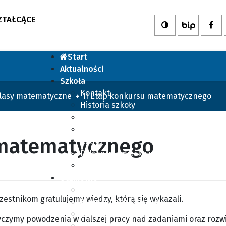
ZTAŁCĄCE
Nas
Biuletyn I
Start
Aktualności
Szkoła
Kontakt
lasy matematyczne
II Etap konkursu matematycznego
Historia szkoły
Patron
Dyrekcja
 matematycznego
Kadra
Polsko-niemiecka wymiana
TED-ed Club
Uczniowie
Samorząd Uczniowski
zestnikom gratulujemy wiedzy, którą się wykazali.
Klasy humanistyczne
Klasy artystyczne
yczymy powodzenia w dalszej pracy nad zadaniami oraz rozw