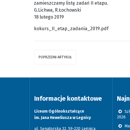
zamieszczamy listę zadań II etapu.
G.Lichwa, R.Łochowski
18 lutego 2019
kokurs_II_etap_zadania_2019.pdf
POPRZEDNI ARTYKUŁ
Informacje kontaktowe
Najn
Liceum Ogólnokształcące
Szk
2026
im. Jana Heweliusza w Legnicy
Ma
ul. Senatorska 32, 59-220 Legnica