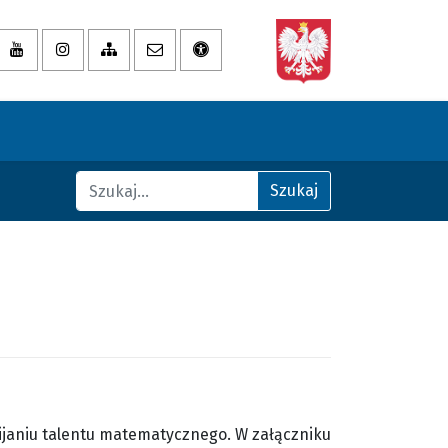
za strona na Facebooku
Nasza strona na YouTube
Nasza strona na Instagramie
Zobacz mapę strony
Wyślij email
Deklaracja dostępności
nformacji Publicznej
Znajdź na stronie
Szukaj
ijaniu talentu matematycznego. W załączniku