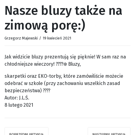
Nasze bluzy także na
zimową porę:)
Grzegorz Majewski
/
19 kwiecień 2021
Jak widzicie bluzy prezentują się pięknie! W sam raz na
chłodniejsze wieczory! ????❄️ Bluzy,
skarpetki oraz EKO-torby, które zamówiliście możecie
odebrać w szkole (przy zachowaniu wszelkich zasad
bezpieczeństwa) ????
Autor: J.L.Ś.
8 lutego 2021
POPRZEDNI ARTYKUŁ
NASTĘPNY ARTYKUŁ