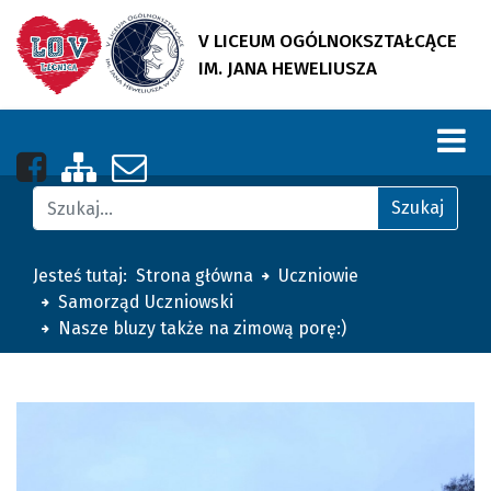
V LICEUM OGÓLNOKSZTAŁCĄCE
IM. JANA HEWELIUSZA
Nasza strona na Facebooku
Zobacz mapę strony
Napisz do nas
Znajdź na stronie
Szukaj
Jesteś tutaj:
Strona główna
Uczniowie
Samorząd Uczniowski
Nasze bluzy także na zimową porę:)